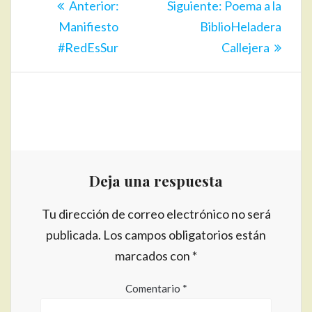
Entrada
Siguiente
Anterior:
Siguiente:
Poema a la
de
anterior:
entrada:
Manifiesto
BiblioHeladera
entradas
#RedEsSur
Callejera
Deja una respuesta
Tu dirección de correo electrónico no será
publicada.
Los campos obligatorios están
marcados con
*
Comentario
*