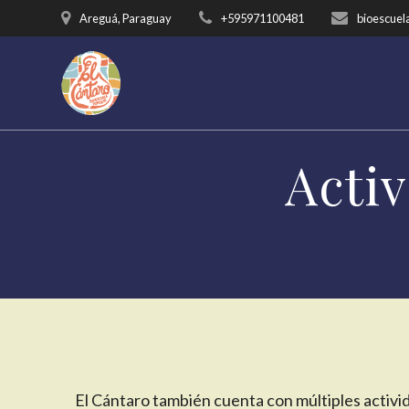
Saltar
Areguá, Paraguay
+595971100481
bioescuel
al
contenido
Activ
El Cántaro también cuenta con múltiples activid