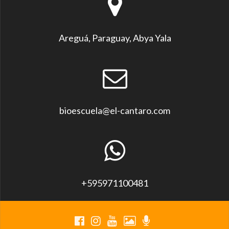
Areguá, Paraguay, Abya Yala
bioescuela@el-cantaro.com
+595971100481