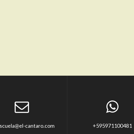
scuela@el-cantaro.com
+595971100481