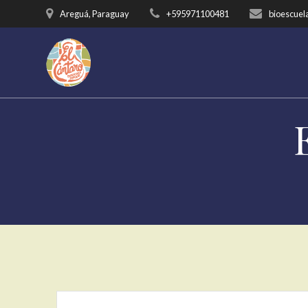
Saltar
Areguá, Paraguay
+595971100481
bioescuel
al
contenido