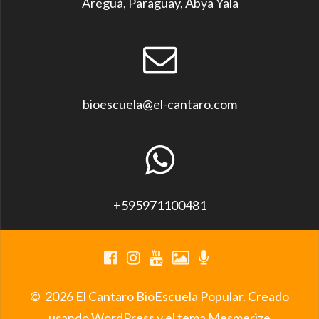
Areguá, Paraguay, Abya Yala
bioescuela@el-cantaro.com
+595971100481
© 2026 El Cantaro BioEscuela Popular. Creado
usando WordPress y el
tema Mesmerize